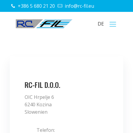
+386 5 680 21 20
info@rc-fil.eu
DE
RC-FIL D.O.O.
OIC Hrpelje 6
6240 Kozina
Slowenien
Telefon: