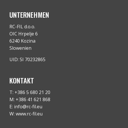
UNTERNEHMEN
RC-FIL d.o.o.
OIC Hrpelje 6
6240 Kozina
Slowenien
UID: SI 70232865
KONTAKT
T: +386 5 680 21 20
M: +386 41 621 868
E: info@rc-fil.eu
W: www.rc-fil.eu